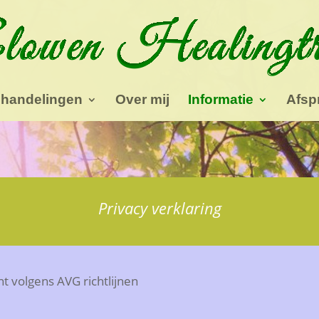
handelingen
Over mij
Informatie
Afsp
Privacy verklaring
t volgens AVG richtlijnen